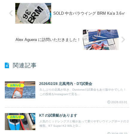
SOLD 中古パラウイング BRM Ka’a 3.6㎡
Alex Aguera に訪問いただきました！
関連記事
2026/02/28 北風湾内・DT試乗会
お知らせ
久しぶりの北風が吹き、Duotoneの試乗会もあり賑やかでした！
この投稿をInstagramで見る...
2026.03.01
KT の試乗艇があります
お知らせ
人気のミッドレングスと幅があって乗りやすいウイングボードの２
種類。KT Super K2 90LとD...
2026.05.22