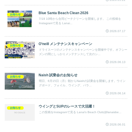
Blue Santa Beach Clean 2026
お知らせ
7/19 10時から合同ビーチクリーンを開催します。 この投稿を
Instagramで見る Lanai...
2026.07.17
O’neill メンテナンスキャンペーン
お知らせ
ドライスーツのメンテナンスキャンペーンを開催中です。オフシー
ズンの間にしっかりメンテナンスして次のシ...
2026.06.13
Naish 試乗会のお知らせ
お知らせ
明日、6月15日（月）朝からNaishの試乗会を開催します。ウイン
グボード、フォイル、ウイング、パラ...
2026.06.14
ウイングとSUPのレースで大活躍！
お知らせ
この投稿をInstagramで見る Lanai's Beach Club(@lanaisbe...
2026.06.01