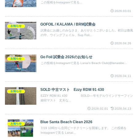
この投稿をInstagramで見る...
2026.03.01
GOFOIL / KALAMA / BRM試乗会
お知らせ
試乗会にお越しのみなさま、ありがとうございました。初日は微風
の中、ウイングフォイル、Sup Foil...
2026.04.26
Go Foil 試乗会 2026のお知らせ
お知らせ
この投稿をInstagramで見る Lanai's Beach Club(@lanaisbe...
2026.04.11
SOLD 中古マスト Ezzy RDM 91 430
お知らせ
EZZY RDM 91 430 SOLD----年モデルウインドサーフィン
細径マスト 丈夫な...
2026.02.01
2026.04.13
Blue Santa Beach Clean 2026
お知らせ
7/19 10時から合同ビーチクリーンを開催します。 この投稿を
Instagramで見る Lanai...