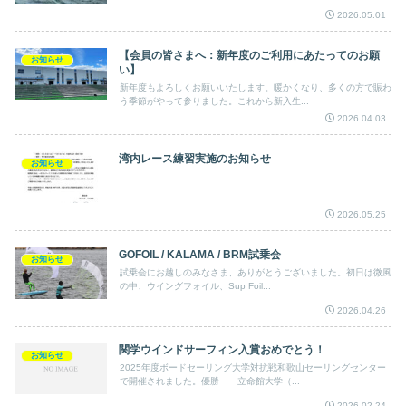
2026.05.01
【会員の皆さまへ：新年度のご利用にあたってのお願
お知らせ
い】
新年度もよろしくお願いいたします。暖かくなり、多くの方で賑わ
う季節がやって参りました。これから新入生...
2026.04.03
湾内レース練習実施のお知らせ
お知らせ
2026.05.25
GOFOIL / KALAMA / BRM試乗会
お知らせ
試乗会にお越しのみなさま、ありがとうございました。初日は微風
の中、ウイングフォイル、Sup Foil...
2026.04.26
関学ウインドサーフィン入賞おめでとう！
お知らせ
2025年度ボードセーリング大学対抗戦和歌山セーリングセンター
で開催されました。優勝 立命館大学（...
2026.02.24