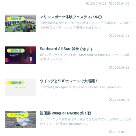
2026.04.28
2026.04.29
マリンスポーツ体験フェスティバル①
お知らせ
兵庫県阪神南県民センターとの共催による「甲子園浜マリンスポー
ツ体験フェスティバル」が開催されました！...
2026.07.21
Starboard All Star 試乗できます
お知らせ
6月13日（土）だけですが、Starboard All Starの14フィート23幅
のSUPレースの...
2026.06.12
ウイングとSUPのレースで大活躍！
お知らせ
この投稿をInstagramで見る Lanai's Beach Club(@lanaisbe...
2026.06.01
祝優勝 WingFoil Racing 第１戦
メンバー写真
オープンクラス表彰台は甲子園浜でなじみの方々。おめでとうござ
います！ この投稿をInstagramで...
2026.03.22