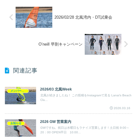
2026/02/28 北風湾内・DT試乗会
O’neill 早割キャンペーン
関連記事
2026/03 北風Week
メンバー写真
北風が続きましたね！ この投稿をInstagramで見る Lanai's Beach
Clu...
2026.03.16
2026 GW 営業案内
お知らせ
GWですね。祝日は水曜日もラナイズ営業します！土日祝 9:00～
20：00 OPEN平日 10:00...