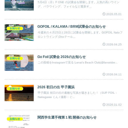
5月4日（月）F ONE の試乗会を開催します。人気の高いウイン
グ、パラウイング、フォイルなど最新ギ...
2026.05.01
GOFOIL / KALAMA / BRM試乗会のお知らせ
お知らせ
今週末の４月25日と26日に試乗会を開催します。GOFOIL Naluフ
ロントウイング,Onoテール...
2026.04.25
Go Foil 試乗会 2026のお知らせ
お知らせ
この投稿をInstagramで見る Lanai's Beach Club(@lanaisbe...
2026.04.11
2026 初日の出 甲子園浜
お知らせ
甲子園浜 初日の出の素敵な写真が届きました！（SUP FOIL：
Nakagawa くん / 撮影：ぐ...
2026.01.02
関西学生選手権第１戦 開催のお知らせ
お知らせ