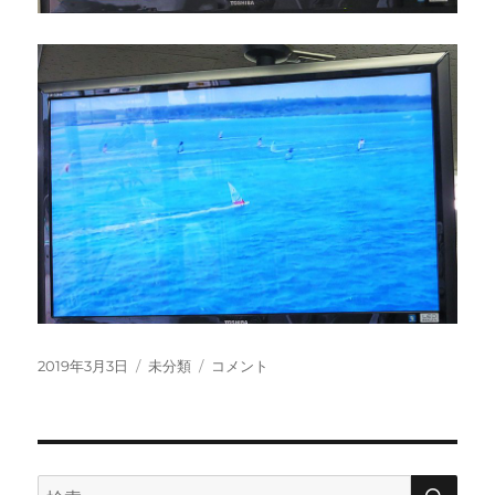
投
カ
Defi
2019年3月3日
未分類
コメント
稿
テ
Wind
日:
ゴ
Japan
リ
2019
ー
に
検
検