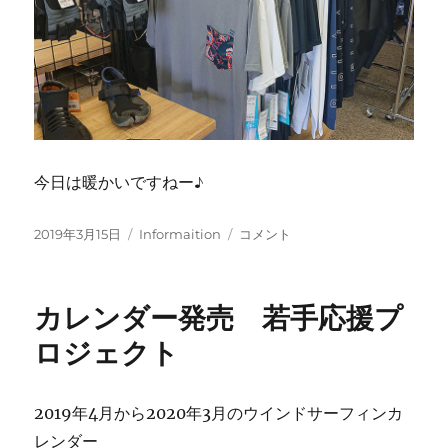
今日は暖かいですねー♪
投
カ
ウ
2019年3月15日
Informaition
コメント
稿
テ
エ
日:
ゴ
ッ
リ
ト
カレンダー発売 若手応援プ
ー
ス
ー
ロジェクト
ツ
オ
ー
2019年4月から2020年3月のウインドサーフィンカ
ダ
レンダー
ー