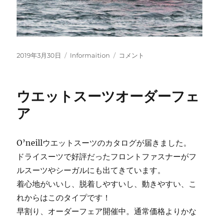
投
カ
内
2019年3月30日
Informaition
コメント
稿
テ
藤
日:
ゴ
紳
リ
之
ウエットスーツオーダーフェ
ー
介
後
ア
援
会
第
O’neillウエットスーツのカタログが届きました。
２
ドライスーツで好評だったフロントファスナーがフ
回
総
ルスーツやシーガルにも出てきています。
会
着心地がいいし、脱着しやすいし、動きやすい、こ
に
れからはこのタイプです！
早割り、オーダーフェア開催中。通常価格よりかな