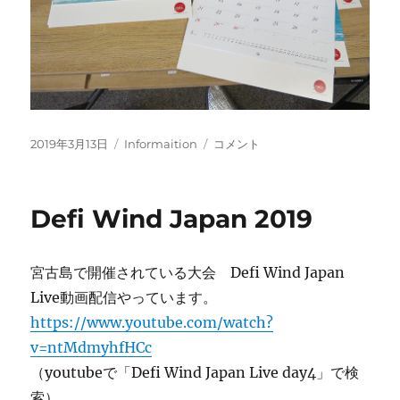
投
カ
カ
2019年3月13日
Informaition
コメント
稿
テ
レ
日:
ゴ
ン
リ
ダ
Defi Wind Japan 2019
ー
ー
発
売
宮古島で開催されている大会 Defi Wind Japan
若
手
Live動画配信やっています。
応
https://www.youtube.com/watch?
援
v=ntMdmyhfHCc
プ
ロ
（youtubeで「Defi Wind Japan Live day4」で検
ジ
索）