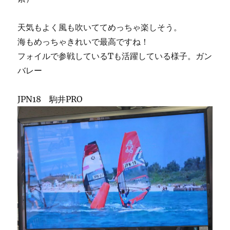
ェ
ク
ト
天気もよく風も吹いててめっちゃ楽しそう。
に
海もめっちゃきれいで最高ですね！
フォイルで参戦しているTも活躍している様子。ガン
バレー
JPN18 駒井PRO