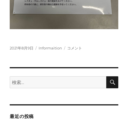
投
カ
８
2021年8月9日
Informaition
コメント
稿
テ
月
日:
ゴ
９
リ
日
ー
（祝）
に
検
検
索
索:
最近の投稿