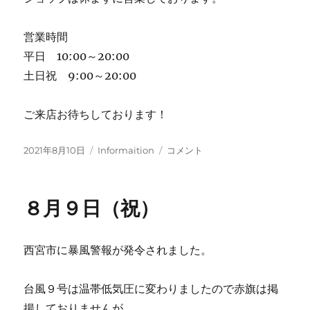
営業時間
平日 10:00～20:00
土日祝 9:00～20:00
ご来店お待ちしております！
投
カ
OB
2021年8月10日
Informaition
コメント
稿
テ
レ
日:
ゴ
ー
リ
ス
８月９日（祝）
ー
中
止
の
西宮市に暴風警報が発令されました。
お
知
ら
台風９号は温帯低気圧に変わりましたので赤旗は掲
せ
揚しておりませんが
に