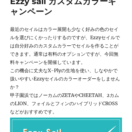
Ezzy sail カスタムカラーキ
ー
乗
ウ
ャンペーン
イ
ン
グ
最近のセイルはカラー展開も少なく好みの色のセイ
に
ルを選びにくかったりするのですが、Ezzyセイルで
は自分好みのカスタムカラーでセイルを作ることが
できます。通常は有料のオプションですが、今回無
料キャンペーンを開催しています。
この機会に丈夫なX-Plyの生地を使い、しなやかで
扱いやすいEzzyセイルのカラーオーダーをしません
か？
甲子園浜ではノーカムのZETAやCHEETAH、2カム
のLION、フォイルとフィンのハイブリッドCROSS
などがおすすめです。