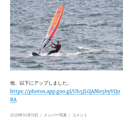
他、以下にアップしました。
https://photos.app.goo.gl/Uh5jLQAMo5byVQu
BA
投
カ
2023.10.15（日）
2023年10月15日
メンバー写真
コメント
稿
テ
本
日:
ゴ
日