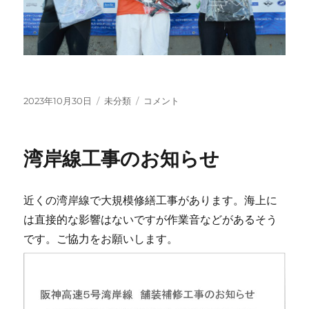
投
カ
入
2023年10月30日
未分類
コメント
稿
テ
賞
日:
ゴ
お
リ
め
湾岸線工事のお知らせ
ー
で
と
～
近くの湾岸線で大規模修繕工事があります。海上に
♪♪
に
は直接的な影響はないですが作業音などがあるそう
です。ご協力をお願いします。