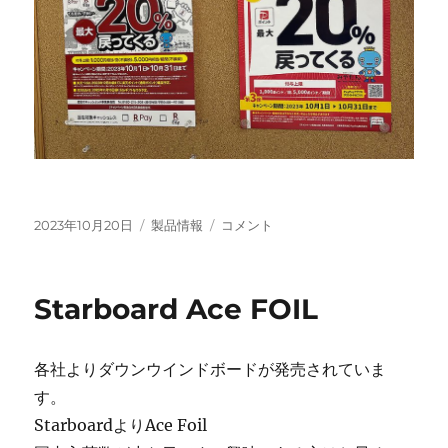
投
カ
WMW
2023年10月20日
製品情報
コメント
稿
テ
ロ
日:
ゴ
ブ
リ
ス
Starboard Ace FOIL
ー
タ
ー
グ
各社よりダウンウインドボードが発売されていま
ロ
ー
す。
ブ
StarboardよりAce Foil
入