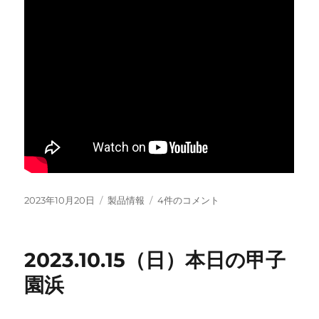
投
カ
Starboard
2023年10月20日
製品情報
4件のコメント
稿
テ
Ace
日:
ゴ
FOIL
リ
へ
2023.10.15（日）本日の甲子
ー
の
園浜