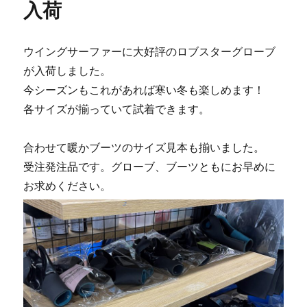
と
入荷
～
ご
ざ
ウイングサーファーに大好評のロブスターグローブ
い
が入荷しました。
ま
す
今シーズンもこれがあれば寒い冬も楽しめます！
♪♪
各サイズが揃っていて試着できます。
に
合わせて暖かブーツのサイズ見本も揃いました。
受注発注品です。グローブ、ブーツともにお早めに
お求めください。