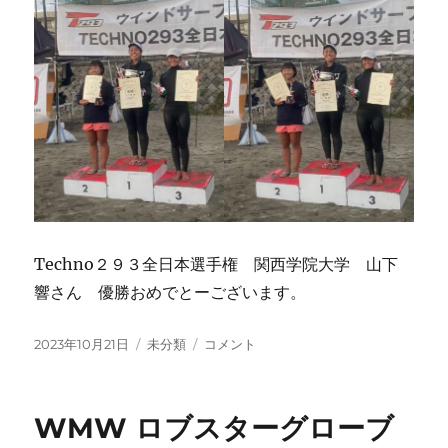
Techno２９３全日本選手権 関西学院大学 山下
響さん 優勝おめでとーございます。
投
カ
優
2023年10月21日
未分類
コメント
稿
テ
勝
日:
ゴ
お
リ
め
WMW ロブスターグローブ
ー
で