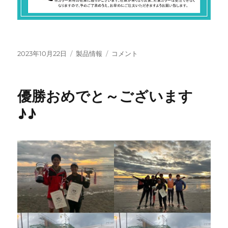
投
カ
Ezzy
2023年10月22日
製品情報
コメント
稿
テ
sail
日:
ゴ
カ
リ
ス
優勝おめでと～ございます
ー
タ
ム
♪♪
カ
ラ
ー
キ
ャ
ン
ペ
ー
ン
に