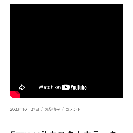
投
カ
SLING
2023年10月27日
製品情報
コメント
稿
テ
SHOT
日:
ゴ
V4
リ
試