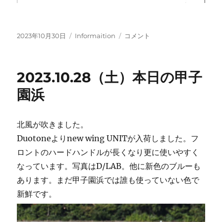
投
カ
湾
2023年10月30日
Informaition
コメント
稿
テ
岸
日:
ゴ
線
リ
工
2023.10.28（土）本日の甲子
ー
事
の
園浜
お
知
ら
北風が吹きました。
せ
Duotoneよりnew wing UNITが入荷しました。フ
に
ロントのハードハンドルが長くなり更に使いやすく
なっています。写真はD/LAB。他に新色のブルーも
あります。まだ甲子園浜では誰も使っていない色で
新鮮です。