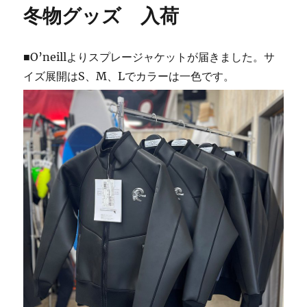
リ
の
冬物グッズ 入荷
ー
甲
子
園
■O’neillよりスプレージャケットが届きました。サ
浜
に
イズ展開はS、M、Lでカラーは一色です。