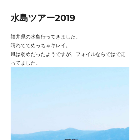
日:
ゴ
ズ
リ
ガ
水島ツアー2019
ー
ー
ド
Unifiber
福井県の水島行ってきました。
に
晴れててめっちゃキレイ。
風は弱めだったようですが、フォイルならではで走
ってました。