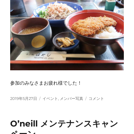
参加のみなさまお疲れ様でした！
投
カ
水
2019年5月27日
イベント
,
メンバー写真
コメント
稿
テ
島
日:
ゴ
ツ
リ
ア
O’neill メンテナンスキャン
ー
ー
2019
ペーン