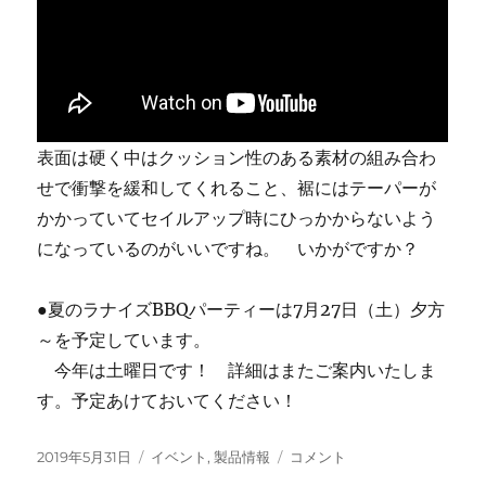
表面は硬く中はクッション性のある素材の組み合わ
せで衝撃を緩和してくれること、裾にはテーパーが
かかっていてセイルアップ時にひっかからないよう
になっているのがいいですね。 いかがですか？
●夏のラナイズBBQパーティーは7月27日（土）夕方
～を予定しています。
今年は土曜日です！ 詳細はまたご案内いたしま
す。予定あけておいてください！
投
カ
ノ
2019年5月31日
イベント
,
製品情報
コメント
稿
テ
ー