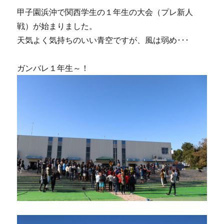
最
甲子園浜沖で関西学生の１年生の大会（プレ新人
終
戦）が始まりました。
回
予
天気よく気持ちのいい青空ですが、風は弱め･･･
定
に
ガンバレ１年生～！