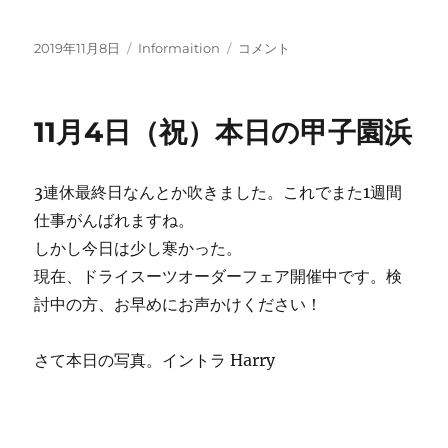
投
カ
白
2019年11月8日
Informaition
コメント
稿
テ
浜
日:
ゴ
ツ
リ
ア
11月4日（祝）本日の甲子園浜
ー
ー
＆
試
3連休最終日なんとか吹きました。これでまた1週間
乗
会
仕事がんばれますね。
の
しかし今日は少し寒かった。
お
現在、ドライスーツオーダーフェア開催中です。検
知
ら
討中の方、お早めにお声かけください！
せ
に
さて本日の写真。イントラ Harry