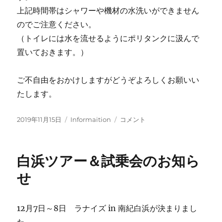
知
上記時間帯はシャワーや機材の水洗いができません
ら
のでご注意ください。
せ
（トイレには水を流せるようにポリタンクに汲んで
に
置いておきます。）
ご不自由をおかけしますがどうぞよろしくお願いい
たします。
投
カ
工
2019年11月15日
Informaition
コメント
稿
テ
事
日:
ゴ
断
リ
水
白浜ツアー＆試乗会のお知ら
ー
の
お
せ
知
ら
せ
12月7日～8日 ラナイズ in 南紀白浜が決まりまし
に