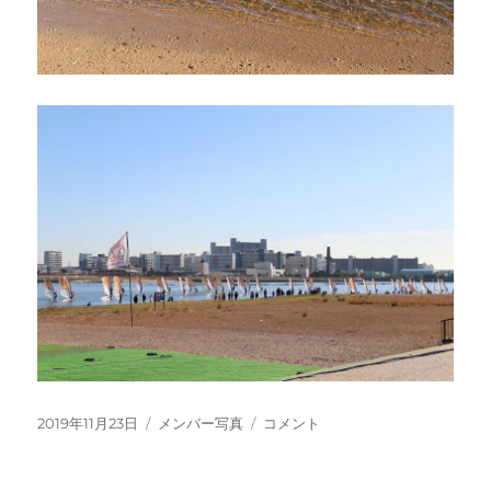
投
カ
関
2019年11月23日
メンバー写真
コメント
稿
テ
西
日:
ゴ
学