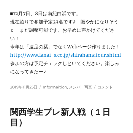
■12月7日、8日は南紀白浜です。
現在泊りで参加予定23名です♪ 賑やかになりそう
♬ まだ調整可能です。お早めに声かけてくださ
い！
今年は「遠足の栞」でなくWebページ作りました！
http://www.lanai-s.co.jp/shirahamatour.shtml
参加の方は予定チェックしといてください。楽しみ
になってきたー♪
投
カ
メ
2019年11月25日
Informaition
,
メンバー写真
コメント
稿
テ
ン
日:
ゴ
バ
リ
ー
関西学生プレ新人戦（１日
ー
レ
ッ
目）
ス
ン