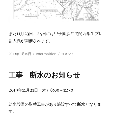
また11月23日、24日には甲子園浜沖で関西学生プレ
新人戦が開催されます。
投
カ
甲
2019年11月15日
Informaition
コメント
稿
テ
子
日:
ゴ
園
リ
浜
工事 断水のお知らせ
ー
沖
工
事
2019年11月21日（木）8:00～11:30
エ
リ
ア
給水設備の取替工事があり施設すべて断水となりま
の
す。
お