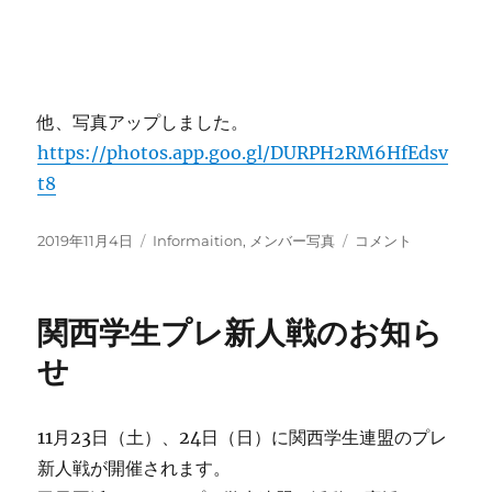
他、写真アップしました。
https://photos.app.goo.gl/DURPH2RM6HfEdsv
t8
投
カ
11
2019年11月4日
Informaition
,
メンバー写真
コメント
稿
テ
月
日:
ゴ
4
リ
日
関西学生プレ新人戦のお知ら
ー
（祝）
本
せ
日
の
甲
11月23日（土）、24日（日）に関西学生連盟のプレ
子
新人戦が開催されます。
園