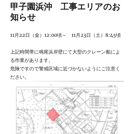
リ
生
甲子園浜沖 工事エリアのお
ー
プ
レ
知らせ
新
人
戦
11月22日（金）12:00頃～ 11月23日（土）8:45頃
（１
日
目）
上記時間帯に鳴尾浜岸壁にて大型のクレーン船によ
に
る作業があります。
危険ですので警戒区域に近づかないようにご注意く
ださい。