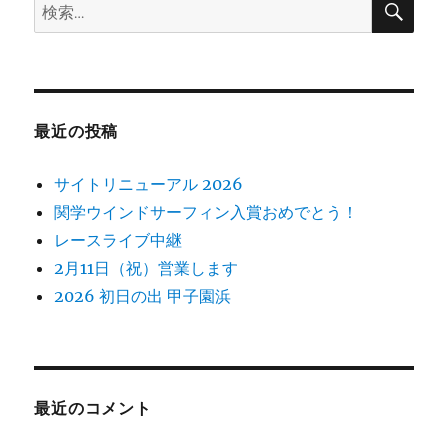
検
索
新
索:
人
戦
の
お
知
最近の投稿
ら
せ
サイトリニューアル 2026
に
関学ウインドサーフィン入賞おめでとう！
レースライブ中継
2月11日（祝）営業します
2026 初日の出 甲子園浜
最近のコメント