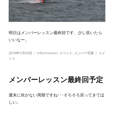
明日はメンバーレッスン最終回です、少し吹いたら
いいなー。
投
カ
白
2019年11月29日
Informaition
,
イベント
,
メンバー写真
コメ
稿
テ
浜
ント
日:
ゴ
ツ
リ
ア
ー
ー
メンバーレッスン最終回予定
に
向
け
週末に吹かない周期ですね･･･そろそろ戻ってきてほ
て
に
しい。