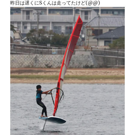
昨日は遅くにSくんは走ってたけど(@@)