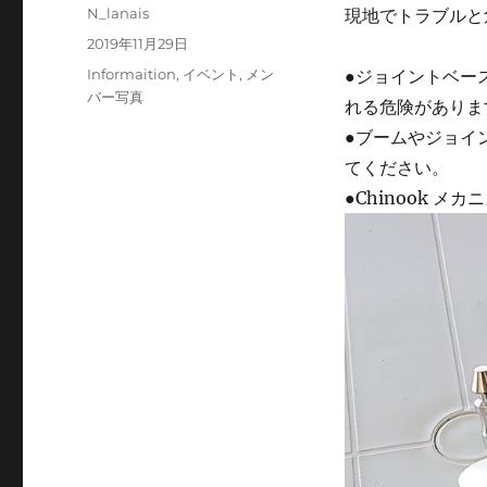
投
N_lanais
現地でトラブルと
稿
投
2019年11月29日
者
稿
カ
Informaition
,
イベント
,
メン
●ジョイントベー
日:
テ
バー写真
れる危険がありま
ゴ
●ブームやジョイ
リ
ー
てください。
●Chinook 