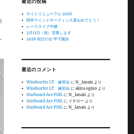
最近の投稿
サイトリニューアル 2026
関学ウインドサーフィン入賞おめでとう！
折
レースライブ中継
2月11日（祝）営業します
し
2026 初日の出 甲子園浜
最近のコメント
Windsurfer LT 練習会
に
N_lanais
より
Windsurfer LT 練習会
に
akira ogino
より
Starboard Ace FOIL
に
N_lanais
より
Starboard Ace FOIL
に
イチロー
より
Starboard Ace FOIL
に
N_lanais
より