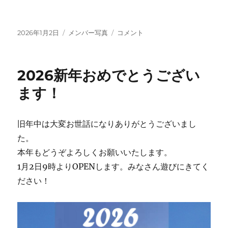
投
カ
2026
2026年1月2日
メンバー写真
コメント
稿
テ
初
日:
ゴ
日
リ
の
2026新年おめでとうござい
ー
出
甲
ます！
子
園
浜
旧年中は大変お世話になりありがとうございまし
に
た。
本年もどうぞよろしくお願いいたします。
1月2日9時よりOPENします。みなさん遊びにきてく
ださい！