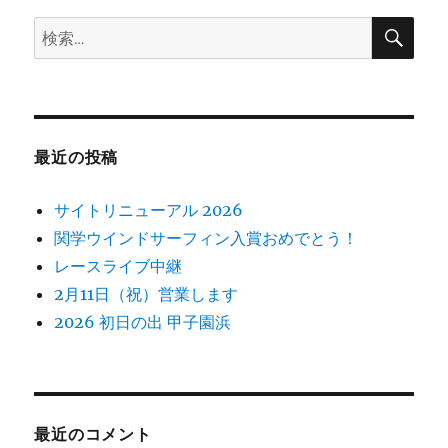
ー
め
で
検
検
索
と
索:
う
ご
ざ
い
ま
最近の投稿
す！
に
サイトリニューアル 2026
関学ウインドサーフィン入賞おめでとう！
レースライブ中継
2月11日（祝）営業します
2026 初日の出 甲子園浜
最近のコメント