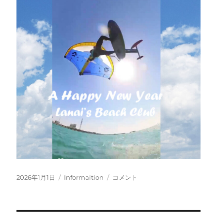
投
カ
2026
2026年1月1日
Informaition
コメント
稿
テ
新
日:
ゴ
年
リ
お