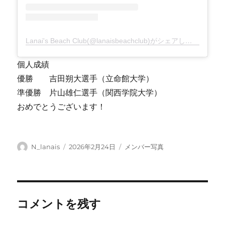
Lanai's Beach Club(@lanaisbeachclub)がシェアした投稿
個人成績
優勝 吉田朔大選手（立命館大学）
準優勝 片山雄仁選手（関西学院大学）
おめでとうございます！
投
投
カ
N_lanais
2026年2月24日
メンバー写真
稿
稿
テ
者
日:
ゴ
リ
ー
コメントを残す