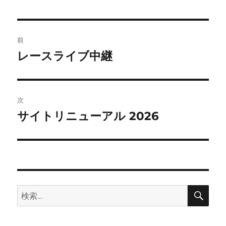
投
前
稿
レースライブ中継
前
の
ナ
投
ビ
稿:
次
ゲ
サイトリニューアル 2026
次
の
ー
投
シ
稿:
ョ
検
検
索
ン
索: