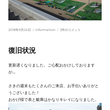
投
カ
INFORMATION
2018年9月24日
Informaition
2件のコメント
稿
テ
へ
日:
ゴ
の
リ
復旧状況
ー
更新遅くなりました。ご心配おかけしております
が…
さきの週末もたくさんのご来店、お手伝いありがと
うございました！
おかげ様で表と艇庫はかなりキレイになりました。