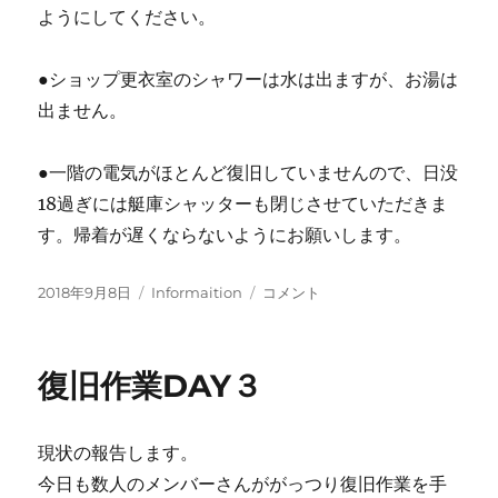
ようにしてください。
●ショップ更衣室のシャワーは水は出ますが、お湯は
出ません。
●一階の電気がほとんど復旧していませんので、日没
18過ぎには艇庫シャッターも閉じさせていただきま
す。帰着が遅くならないようにお願いします。
投
カ
復
2018年9月8日
Informaition
コメント
稿
テ
旧
日:
ゴ
作
リ
業
復旧作業DAY３
ー
DAY
4
に
現状の報告します。
今日も数人のメンバーさんががっつり復旧作業を手