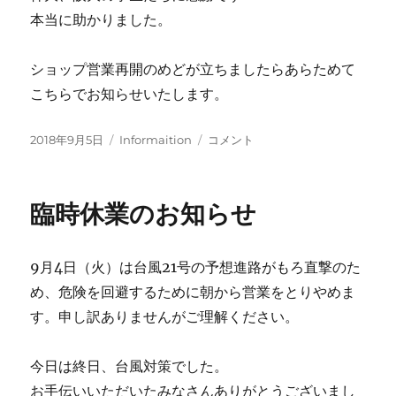
本当に助かりました。
ショップ営業再開のめどが立ちましたらあらためて
こちらでお知らせいたします。
投
カ
通
2018年9月5日
Informaition
コメント
稿
テ
常
日:
ゴ
営
リ
業
臨時休業のお知らせ
ー
休
止
の
9月4日（火）は台風21号の予想進路がもろ直撃のた
お
知
め、危険を回避するために朝から営業をとりやめま
ら
す。申し訳ありませんがご理解ください。
せ
に
今日は終日、台風対策でした。
お手伝いいただいたみなさんありがとうございまし