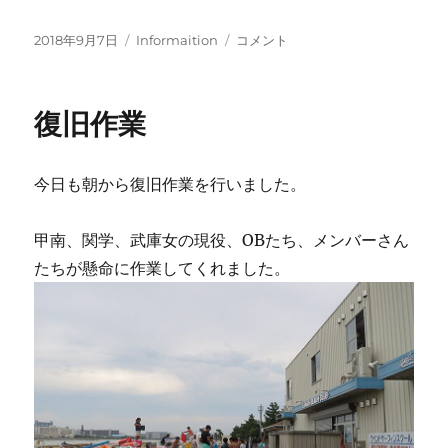
投
カ
復
2018年9月7日
Informaition
コメント
稿
テ
旧
日:
ゴ
作
リ
業
復旧作業
ー
DAY
３
に
今日も朝から復旧作業を行いました。
甲南、関学、武庫女の現役、OBたち、メンバーさん
たちが懸命に作業してくれました。