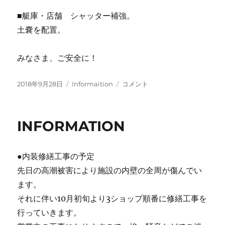
■艇庫・店舗 シャッター補強。
土嚢を配置。
みなさま、ご安全に！
投
カ
台
2018年9月28日
Informaition
コメント
稿
テ
風
日:
ゴ
24
リ
号
INFORMATION
ー
に
●内装修繕工事の予定
先日の高潮被害により施設の内壁の全周が傷んでい
ます。
それに伴い10月初旬より3ショップ順番に修繕工事を
行っていきます。