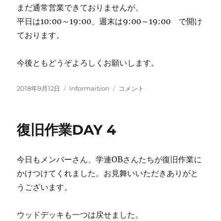
まだ通常営業できておりませんが、
平日は10:00～19:00、週末は9:00～19:00 で開け
ております。
今後ともどうぞよろしくお願いします。
投
カ
復
2018年9月12日
Informaition
コメント
稿
テ
旧
日:
ゴ
状
リ
況
復旧作業DAY 4
ー
に
今日もメンバーさん、学連OBさんたちが復旧作業に
かけつけてくれました。お見舞いいただきありがと
うございます。
ウッドデッキも一つは戻せました。