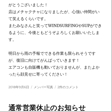
がとうございました！
店はメチャクチャになりましたが、心強い仲間がい
て笑えるくらいです。
またみなさんと笑ってWINDSURFINGやSUPができ
るように、今後ともどうぞよろしくお願いいたしま
す。
明日から雨の予報でできる作業も限られそうです
が、復旧に向けてがんばっていきます！
エアコンも自販機も動いておりませんが、またよか
ったら顔見せに寄ってください！
投
カ
復
2018年9月6日
メンバー写真
2件のコメント
稿
テ
旧
日:
ゴ
作
リ
業
通常営業休止のお知らせ
ー
へ