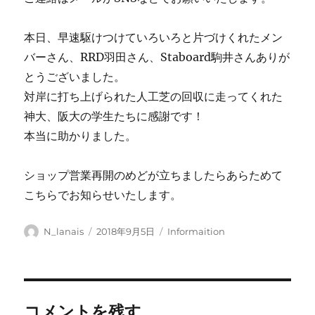
本日、早速駆けつけていろいろと片づけくれたメン
バーさん、RRD羽田さん、Staboard駒井さんありが
とうございました。
対岸に打ち上げられた人工芝の回収に走ってくれた
神大、阪大の学生たちに感謝です！
本当に助かりました。
ショップ営業再開のめどが立ちましたらあらためて
こちらでお知らせいたします。
投
投
カ
N_lanais
2018年9月5日
Informaition
稿
稿
テ
者
日:
ゴ
リ
ー
コメントを残す