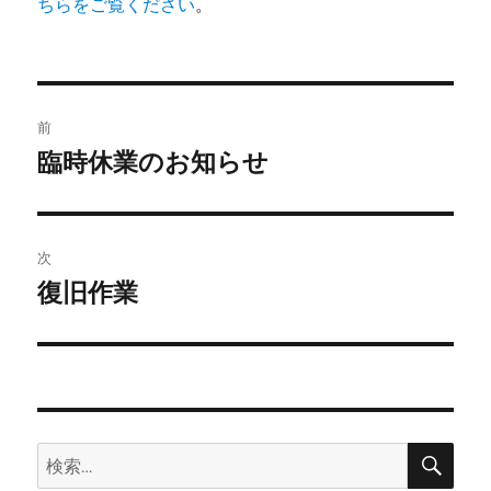
ちらをご覧ください
。
投
前
稿
臨時休業のお知らせ
前
の
ナ
投
ビ
稿:
次
ゲ
復旧作業
次
の
ー
投
シ
稿:
ョ
検
検
索
ン
索: