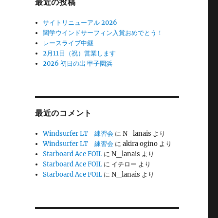
最近の投稿
サイトリニューアル 2026
関学ウインドサーフィン入賞おめでとう！
レースライブ中継
2月11日（祝）営業します
2026 初日の出 甲子園浜
最近のコメント
Windsurfer LT 練習会
に
N_lanais
より
Windsurfer LT 練習会
に
akira ogino
より
Starboard Ace FOIL
に
N_lanais
より
Starboard Ace FOIL
に
イチロー
より
Starboard Ace FOIL
に
N_lanais
より