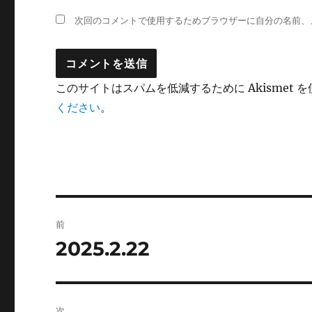
次回のコメントで使用するためブラウザーに自分の名前、
このサイトはスパムを低減するために Akismet 
ください
。
投
前
稿
2025.2.22
前
の
ナ
投
ビ
稿:
次