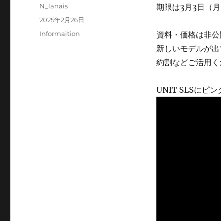
投
N_lanais
期限は3月3日（
稿
投
2025年2月26日
者
稿
カ
Informaition
資料・価格は非公
日:
テ
新しいモデルが出
ゴ
約割などご活用く
リ
ー
UNIT SLS