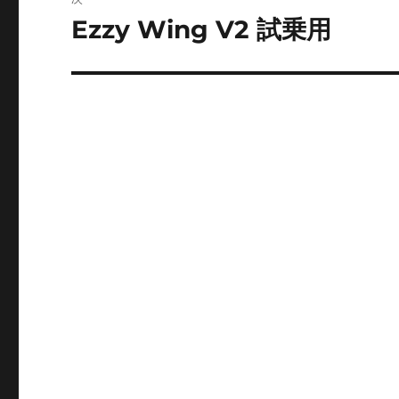
ゲ
Ezzy Wing V2 試乗用
次
の
ー
投
シ
稿:
ョ
ン