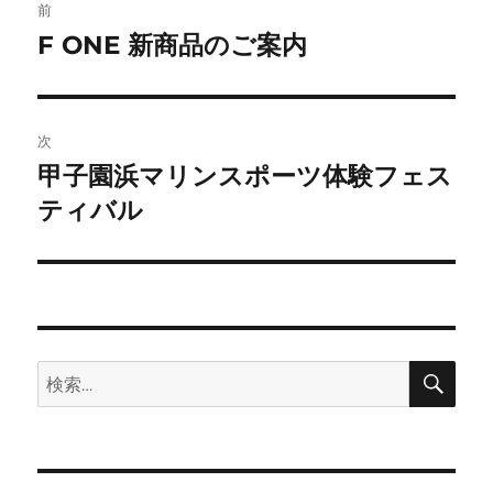
前
稿
F ONE 新商品のご案内
前
の
ナ
投
ビ
稿:
次
ゲ
甲子園浜マリンスポーツ体験フェス
次
の
ティバル
ー
投
シ
稿:
ョ
ン
検
検
索
索: