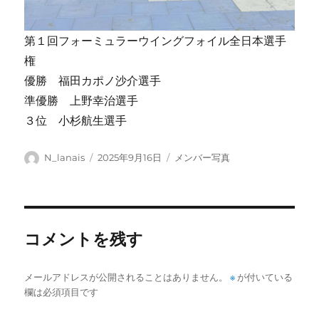
第１回フォーミュラーウイングフォイル全日本選手
権
優勝 福田カポノ沙介選手
準優勝 上野幸治選手
３位 小杉航生選手
投
投
カ
N_lanais
2025年9月16日
メンバー写真
稿
稿
テ
者
日:
ゴ
リ
ー
コメントを残す
メールアドレスが公開されることはありません。
※
が付いている
欄は必須項目です