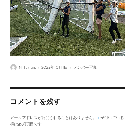
投
投
カ
N_lanais
2025年10月1日
メンバー写真
稿
稿
テ
者
日:
ゴ
リ
ー
コメントを残す
メールアドレスが公開されることはありません。
※
が付いている
欄は必須項目です