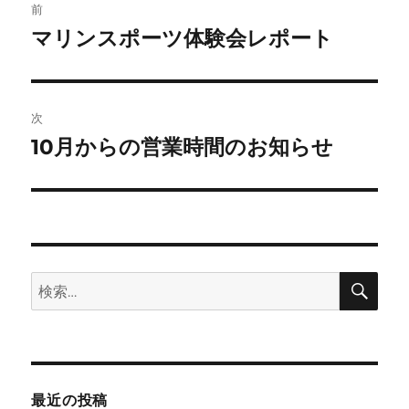
前
稿
マリンスポーツ体験会レポート
前
の
ナ
投
ビ
稿:
次
ゲ
10月からの営業時間のお知らせ
次
の
ー
投
シ
稿:
ョ
検
検
索
ン
索:
最近の投稿