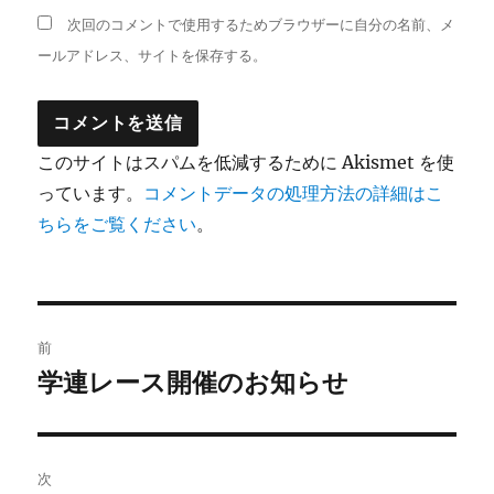
次回のコメントで使用するためブラウザーに自分の名前、メ
ールアドレス、サイトを保存する。
このサイトはスパムを低減するために Akismet を使
っています。
コメントデータの処理方法の詳細はこ
ちらをご覧ください
。
投
前
稿
学連レース開催のお知らせ
前
の
ナ
投
ビ
稿:
次