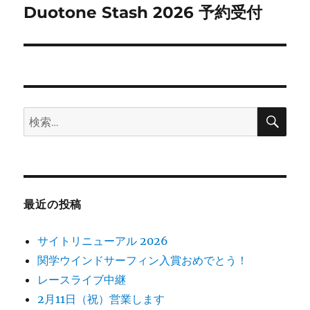
ゲ
Duotone Stash 2026 予約受付
次
の
ー
投
シ
稿:
ョ
検
検
索
ン
索:
最近の投稿
サイトリニューアル 2026
関学ウインドサーフィン入賞おめでとう！
レースライブ中継
2月11日（祝）営業します