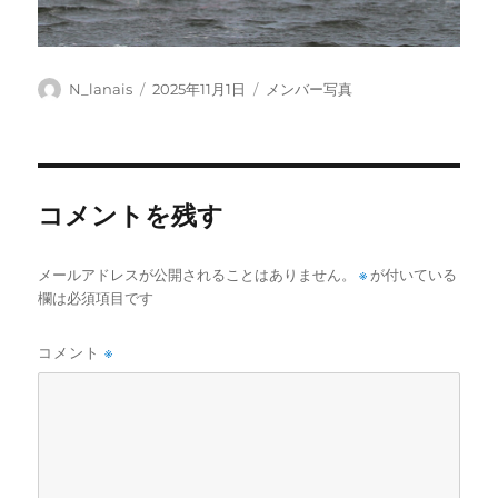
投
投
カ
N_lanais
2025年11月1日
メンバー写真
稿
稿
テ
者
日:
ゴ
リ
ー
コメントを残す
メールアドレスが公開されることはありません。
※
が付いている
欄は必須項目です
コメント
※