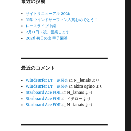
最近の投稿
サイトリニューアル 2026
関学ウインドサーフィン入賞おめでとう！
レースライブ中継
2月11日（祝）営業します
2026 初日の出 甲子園浜
最近のコメント
Windsurfer LT 練習会
に
N_lanais
より
Windsurfer LT 練習会
に
akira ogino
より
Starboard Ace FOIL
に
N_lanais
より
Starboard Ace FOIL
に
イチロー
より
Starboard Ace FOIL
に
N_lanais
より