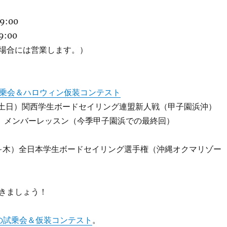
9:00
:00
場合には営業します。）
乗会＆ハロウィン仮装コンテスト
0日（土日）関西学生ボードセイリング連盟新人戦（甲子園浜沖）
日） メンバーレッスン（今季甲子園浜での最終回）
（月~木）全日本学生ボードセイリング選手権（沖縄オクマリゾー
きましょう！
の試乗会＆仮装コンテスト
。