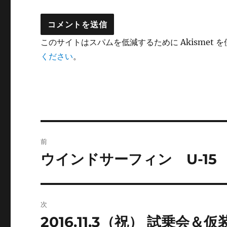
このサイトはスパムを低減するために Akismet 
ください
。
投
前
稿
ウインドサーフィン U-15 
前
の
ナ
投
ビ
稿:
次
ゲ
2016.11.3（祝） 試乗会
次