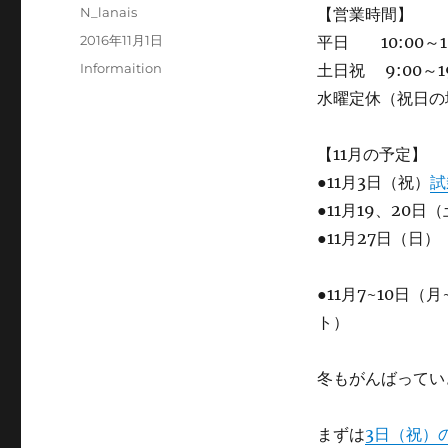
投
N_lanais
【営業時間】
稿
投
2016年11月1日
平日 10:00～1
者
稿
カ
Informaition
土日祝 9:00～19
日:
テ
水曜定休（祝日の
ゴ
リ
ー
【11月の予定】
●11月3日（祝）
試
●11月19、2
●11月27日（
●11月7~10日
ト）
冬もがんばってい
まずは
3日（祝）