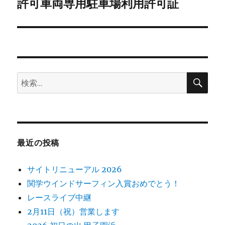
ゲ
許可車両専用駐車場利用許可証
次
の
ー
投
シ
稿:
ョ
検
検
索
ン
索:
最近の投稿
サイトリニューアル 2026
関学ウインドサーフィン入賞おめでとう！
レースライブ中継
2月11日（祝）営業します