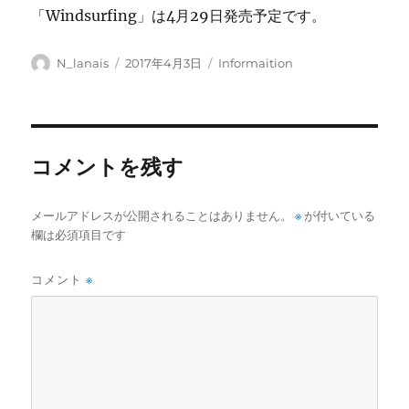
「Windsurfing」は4月29日発売予定です。
投
投
カ
N_lanais
2017年4月3日
Informaition
稿
稿
テ
者
日:
ゴ
リ
ー
コメントを残す
メールアドレスが公開されることはありません。
※
が付いている
欄は必須項目です
コメント
※