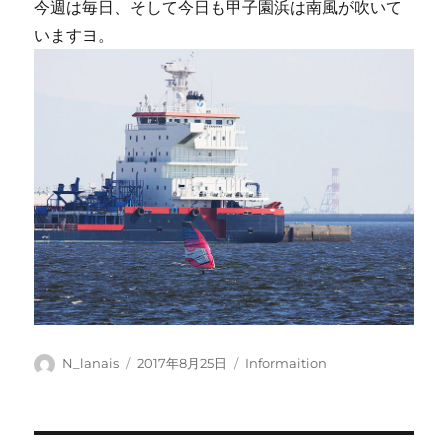
今週は毎日、そして今日も甲子園浜は南風が吹いて
いますヨ。
投
投
カ
N_lanais
2017年8月25日
Informaition
稿
稿
テ
者
日:
ゴ
リ
ー