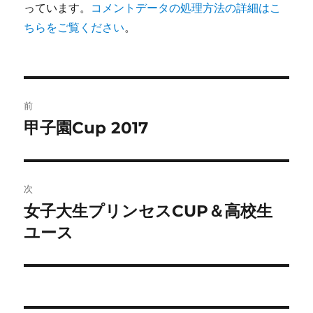
っています。
コメントデータの処理方法の詳細はこ
ちらをご覧ください
。
投
前
稿
甲子園Cup 2017
前
の
ナ
投
ビ
稿:
次
ゲ
女子大生プリンセスCUP＆高校生
次
の
ユース
ー
投
シ
稿:
ョ