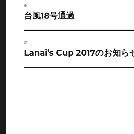
前
稿
台風18号通過
前
の
ナ
投
ビ
稿:
次
ゲ
Lanai’s Cup 2017のお知ら
次
の
ー
投
シ
稿:
ョ
ン