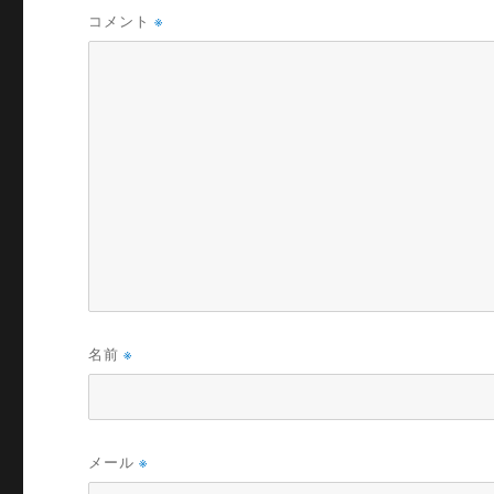
コメント
※
名前
※
メール
※