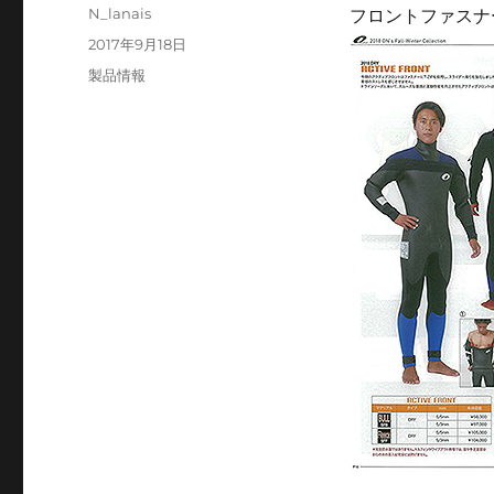
投
N_lanais
フロントファスナー
稿
投
2017年9月18日
者
稿
カ
製品情報
日:
テ
ゴ
リ
ー