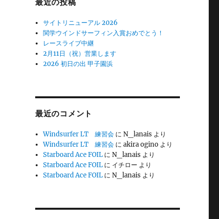
最近の投稿
サイトリニューアル 2026
関学ウインドサーフィン入賞おめでとう！
レースライブ中継
2月11日（祝）営業します
2026 初日の出 甲子園浜
最近のコメント
Windsurfer LT 練習会
に
N_lanais
より
Windsurfer LT 練習会
に
akira ogino
より
Starboard Ace FOIL
に
N_lanais
より
Starboard Ace FOIL
に
イチロー
より
Starboard Ace FOIL
に
N_lanais
より