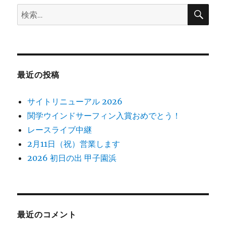
検
検
索
ン
索:
最近の投稿
サイトリニューアル 2026
関学ウインドサーフィン入賞おめでとう！
レースライブ中継
2月11日（祝）営業します
2026 初日の出 甲子園浜
最近のコメント