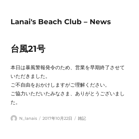
Lanai's Beach Club – News
台風21号
本日は暴風警報発令のため、営業を早期終了させて
いただきました。
ご不自由をおかけしますがご理解ください。
ご協力いただいたみなさま、ありがとうございまし
た。
投
投
カ
N_lanais
2017年10月22日
雑記
稿
稿
テ
者
日:
ゴ
リ