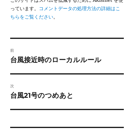
このサイトはスパムを低減するために Akismet を使
っています。
コメントデータの処理方法の詳細はこ
ちらをご覧ください
。
投
前
稿
台風接近時のローカルルール
前
の
ナ
投
ビ
稿:
次
ゲ
台風21号のつめあと
次
の
ー
投
シ
稿:
ョ