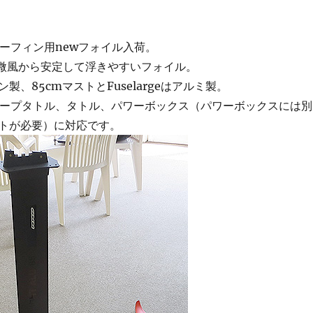
サーフィン用newフォイル入荷。
が長く微風から安定して浮きやすいフォイル。
製、85cmマストとFuselargeはアルミ製。
ィープタトル、タトル、パワーボックス（パワーボックスには別
トが必要）に対応です。