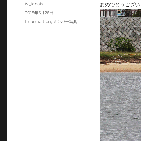
投
N_lanais
おめでとうござい
稿
投
2018年5月28日
者
稿
カ
Informaition
,
メンバー写真
日:
テ
ゴ
リ
ー