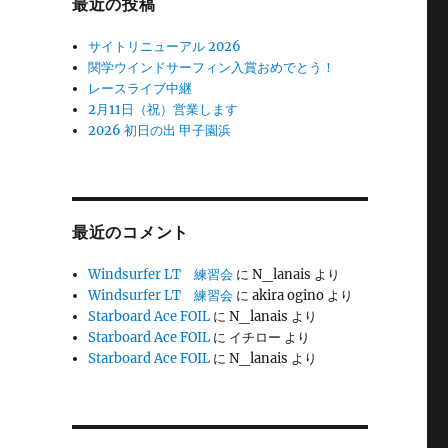
最近の投稿
サイトリニューアル 2026
関学ウインドサーフィン入賞おめでとう！
レースライブ中継
2月11日（祝）営業します
2026 初日の出 甲子園浜
最近のコメント
Windsurfer LT 練習会
に
N_lanais
より
Windsurfer LT 練習会
に
akira ogino
より
Starboard Ace FOIL
に
N_lanais
より
Starboard Ace FOIL
に
イチロー
より
Starboard Ace FOIL
に
N_lanais
より