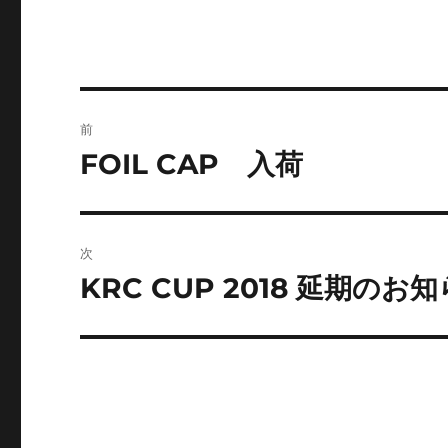
投
前
稿
FOIL CAP 入荷
前
の
ナ
投
ビ
稿:
次
ゲ
KRC CUP 2018 延期のお
次
の
ー
投
シ
稿:
ョ
ン