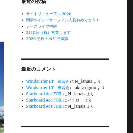
最近の投稿
サイトリニューアル 2026
関学ウインドサーフィン入賞おめでとう！
レースライブ中継
2月11日（祝）営業します
2026 初日の出 甲子園浜
最近のコメント
Windsurfer LT 練習会
に
N_lanais
より
Windsurfer LT 練習会
に
akira ogino
より
Starboard Ace FOIL
に
N_lanais
より
Starboard Ace FOIL
に
イチロー
より
Starboard Ace FOIL
に
N_lanais
より