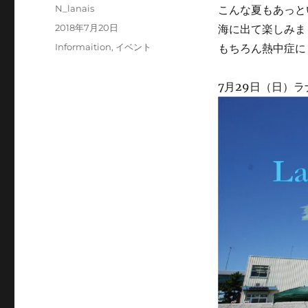
投
N_lanais
こんな夏もあっと
稿
投
2018年7月20日
海に出て楽しみま
者
稿
カ
Informaition
,
イベント
もちろん熱中症に
日:
テ
ゴ
7月29日（日）ラ
リ
ー