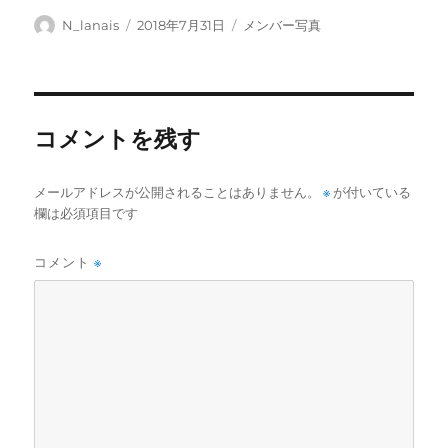
投
投
カ
N_lanais
2018年7月31日
メンバー写真
稿
稿
テ
者
日:
ゴ
リ
ー
コメントを残す
メールアドレスが公開されることはありません。
※
が付いている
欄は必須項目です
コメント
※