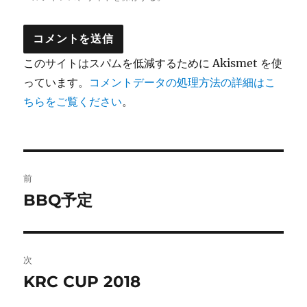
このサイトはスパムを低減するために Akismet を使
っています。
コメントデータの処理方法の詳細はこ
ちらをご覧ください
。
投
前
稿
BBQ予定
前
の
ナ
投
ビ
稿:
次
ゲ
KRC CUP 2018
次
の