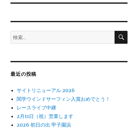
ー
投
シ
稿:
ョ
検
検
索
ン
索:
最近の投稿
サイトリニューアル 2026
関学ウインドサーフィン入賞おめでとう！
レースライブ中継
2月11日（祝）営業します
2026 初日の出 甲子園浜