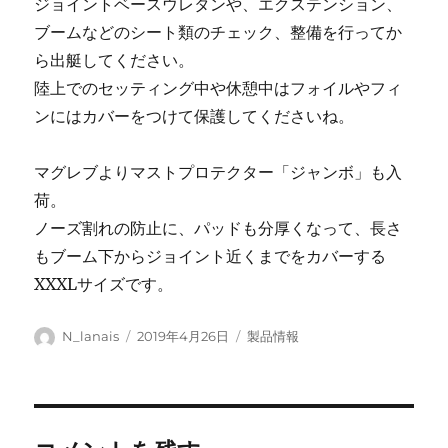
ジョイントベースウレタンや、エクステンション、
ブームなどのシート類のチェック、整備を行ってか
ら出艇してください。
陸上でのセッティング中や休憩中はフォイルやフィ
ンにはカバーをつけて保護してくださいね。
マグレブよりマストプロテクター「ジャンボ」も入
荷。
ノーズ割れの防止に、パッドも分厚くなって、長さ
もブーム下からジョイント近くまでをカバーする
XXXLサイズです。
投
投
カ
N_lanais
2019年4月26日
製品情報
稿
稿
テ
者
日:
ゴ
リ
ー