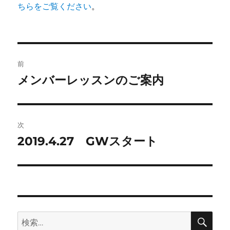
ちらをご覧ください
。
投
前
稿
メンバーレッスンのご案内
前
の
ナ
投
ビ
稿:
次
ゲ
2019.4.27 GWスタート
次
の
ー
投
シ
稿:
ョ
検
検
索
ン