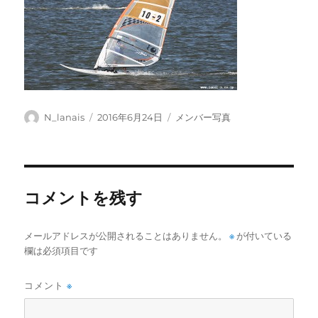
投
投
カ
N_lanais
2016年6月24日
メンバー写真
稿
稿
テ
者
日:
ゴ
リ
ー
コメントを残す
メールアドレスが公開されることはありません。
※
が付いている
欄は必須項目です
コメント
※