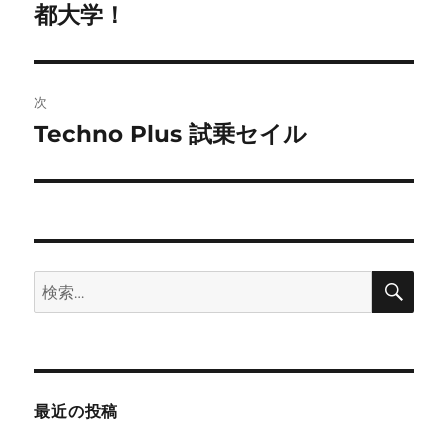
の
都大学！
ナ
投
ビ
稿:
ゲ
次
Techno Plus 試乗セイル
次
ー
の
シ
投
稿:
ョ
ン
検
検
索
索:
最近の投稿