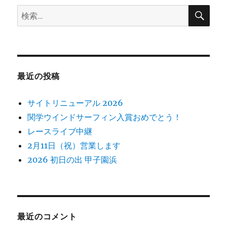
検
検
索
ン
索:
最近の投稿
サイトリニューアル 2026
関学ウインドサーフィン入賞おめでとう！
レースライブ中継
2月11日（祝）営業します
2026 初日の出 甲子園浜
最近のコメント