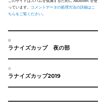
このサイトはスパムを低減するために Akismet を使
っています。
コメントデータの処理方法の詳細はこ
ちらをご覧ください
。
投
前
稿
ラナイズカップ 夜の部
前
の
ナ
投
ビ
稿:
次
ゲ
ラナイズカップ2019
次
の
ー
投
シ
稿:
ョ