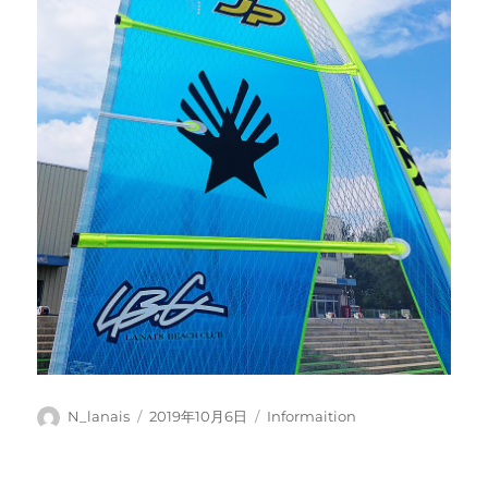
投
投
カ
N_lanais
2019年10月6日
Informaition
稿
稿
テ
者
日:
ゴ
リ