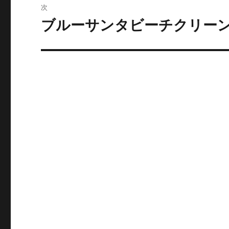
稿:
次
ゲ
ブルーサンタビーチクリー
次
の
ー
投
シ
稿:
ョ
ン