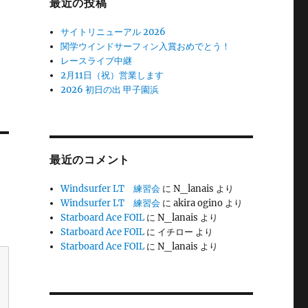
最近の投稿
サイトリニューアル 2026
関学ウインドサーフィン入賞おめでとう！
レースライブ中継
2月11日（祝）営業します
2026 初日の出 甲子園浜
最近のコメント
Windsurfer LT 練習会
に
N_lanais
より
Windsurfer LT 練習会
に
akira ogino
より
Starboard Ace FOIL
に
N_lanais
より
Starboard Ace FOIL
に
イチロー
より
Starboard Ace FOIL
に
N_lanais
より