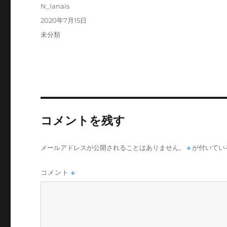
投
N_lanais
稿
投
2020年7月15日
者
稿
カ
未分類
日:
テ
ゴ
リ
ー
コメントを残す
メールアドレスが公開されることはありません。
※
が付いてい
コメント
※