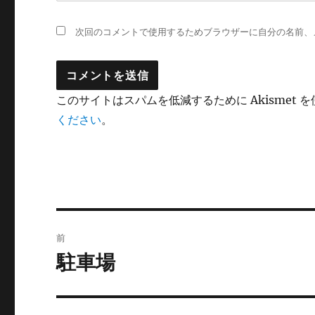
次回のコメントで使用するためブラウザーに自分の名前、
このサイトはスパムを低減するために Akismet 
ください
。
投
前
稿
駐車場
前
の
ナ
投
ビ