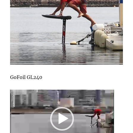
GoFoil GL240
動
画
プ
レ
ー