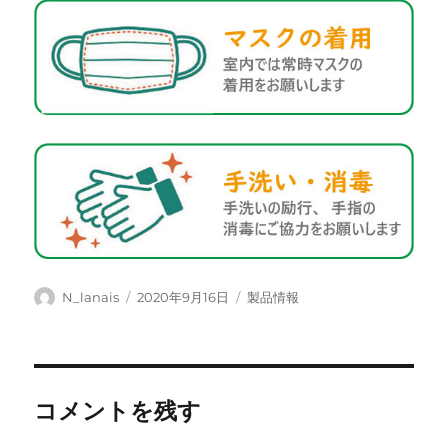
投
投
カ
N_lanais
2020年9月16日
製品情報
稿
稿
テ
者
日:
ゴ
リ
ー
コメントを残す