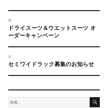
投
前
稿
ドライスーツ＆ウエットスーツ オ
前
の
ーダーキャンペーン
ナ
投
ビ
稿:
ゲ
次
セミワイドラック募集のお知らせ
次
ー
の
シ
投
稿:
ョ
ン
検
検
索
索: