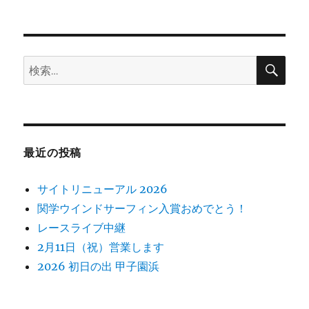
シ
稿:
ョ
検
検
索
ン
索:
最近の投稿
サイトリニューアル 2026
関学ウインドサーフィン入賞おめでとう！
レースライブ中継
2月11日（祝）営業します
2026 初日の出 甲子園浜