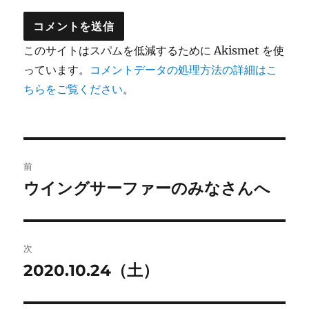
このサイトはスパムを低減するために Akismet を使
っています。
コメントデータの処理方法の詳細はこ
ちらをご覧ください
。
投
前
稿
ウイングサーファーのみなさんへ
前
の
ナ
投
ビ
稿:
次
ゲ
2020.10.24（土）
次
の
ー
投