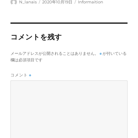
投
投
カ
N_lanais
2020年10月19日
Informaition
稿
稿
テ
者
日:
ゴ
リ
ー
コメントを残す
メールアドレスが公開されることはありません。
※
が付いている
欄は必須項目です
コメント
※