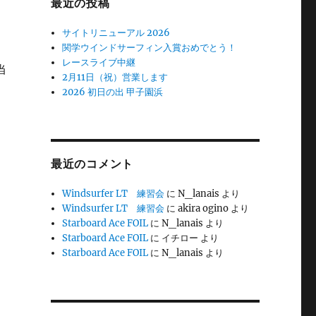
最近の投稿
サイトリニューアル 2026
関学ウインドサーフィン入賞おめでとう！
レースライブ中継
当
2月11日（祝）営業します
2026 初日の出 甲子園浜
最近のコメント
Windsurfer LT 練習会
に
N_lanais
より
Windsurfer LT 練習会
に
akira ogino
より
Starboard Ace FOIL
に
N_lanais
より
Starboard Ace FOIL
に
イチロー
より
Starboard Ace FOIL
に
N_lanais
より