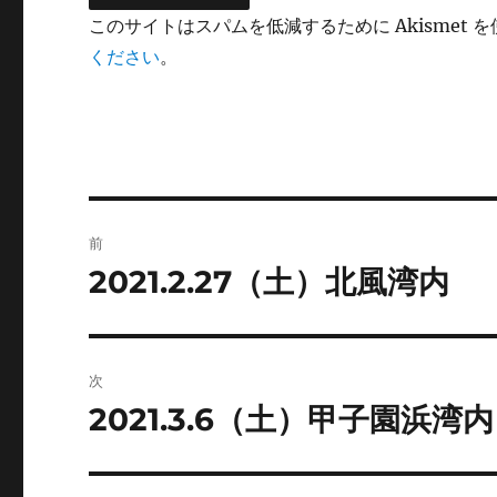
このサイトはスパムを低減するために Akismet 
ください
。
投
前
稿
2021.2.27（土）北風湾内
前
の
ナ
投
ビ
稿:
次
ゲ
2021.3.6（土）甲子園浜湾
次
の
ー
投