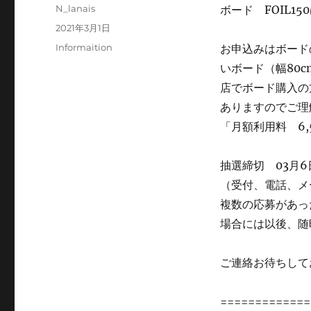
投
N_lanais
ボード FOIL15
稿
投
2021年3月1日
者
稿
カ
Informaition
お申込みはボード
日:
テ
いボード（幅80
ゴ
店でボード購入の
リ
ー
ありますのでご理
「月額利用料 6,
抽選締切 03月6
（受付、電話、メ
複数の応募があっ
場合には以後、随
ご連絡お待ちして
=============