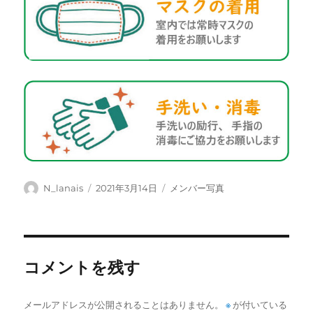
投
投
カ
N_lanais
2021年3月14日
メンバー写真
稿
稿
テ
者
日:
ゴ
リ
ー
コメントを残す
メールアドレスが公開されることはありません。
※
が付いている