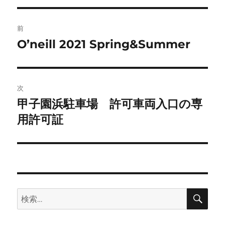
投
前
稿
O’neill 2021 Spring&Summer
前
の
ナ
投
ビ
稿:
次
ゲ
甲子園浜駐車場 許可車両入口の専
次
の
用許可証
ー
投
シ
稿:
ョ
ン
検
検
索
索: