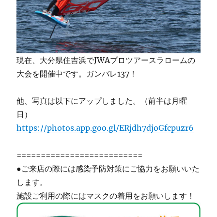
現在、大分県住吉浜でJWAプロツアースラロームの
大会を開催中です。ガンバレ137！
他、写真は以下にアップしました。（前半は月曜
日）
https://photos.app.goo.gl/ERjdh7djoGfcpuzr6
==========================
●ご来店の際には感染予防対策にご協力をお願いいた
します。
施設ご利用の際にはマスクの着用をお願いします！