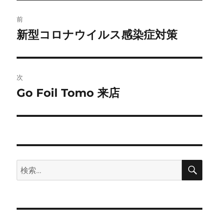
投
前
稿
新型コロナウイルス感染症対策
前
の
ナ
投
ビ
稿:
次
ゲ
Go Foil Tomo 来店
次
の
ー
投
シ
稿:
ョ
検
検
索
ン
索: