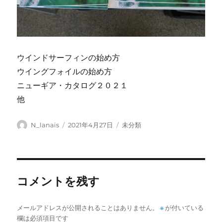
ウインドサーフィンの始め方
ウイングフォイルの始め方
ニューギア・カタログ２０２１
他
投
投
カ
N_lanais
2021年4月27日
未分類
稿
稿
テ
者
日:
ゴ
リ
ー
コメントを残す
メールアドレスが公開されることはありません。
※
が付いている
欄は必須項目です