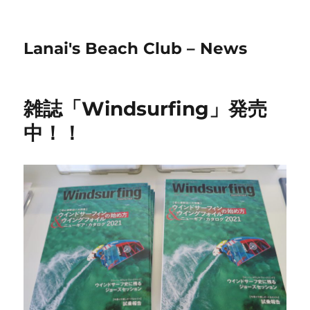
Lanai's Beach Club – News
雑誌「Windsurfing」発売
中！！