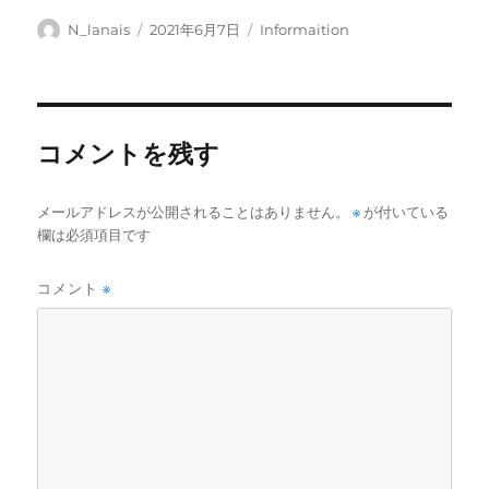
投
投
カ
N_lanais
2021年6月7日
Informaition
稿
稿
テ
者
日:
ゴ
リ
ー
コメントを残す
メールアドレスが公開されることはありません。
※
が付いている
欄は必須項目です
コメント
※