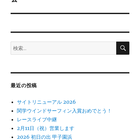
ー
投
シ
稿:
ョ
ン
検
検
索
索:
最近の投稿
サイトリニューアル 2026
関学ウインドサーフィン入賞おめでとう！
レースライブ中継
2月11日（祝）営業します
2026 初日の出 甲子園浜