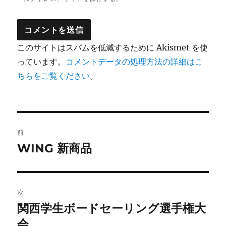
このサイトはスパムを低減するために Akismet を使
っています。
コメントデータの処理方法の詳細はこ
ちらをご覧ください
。
投
前
稿
WING 新商品
前
の
ナ
投
ビ
稿:
次
ゲ
関西学生ボードセーリング選手権大
次
の
会