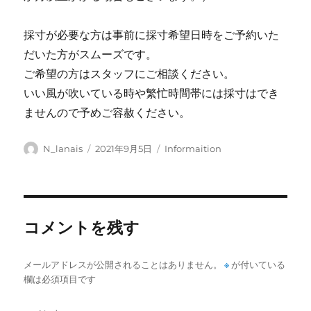
採寸が必要な方は事前に採寸希望日時をご予約いた
だいた方がスムーズです。
ご希望の方はスタッフにご相談ください。
いい風が吹いている時や繁忙時間帯には採寸はでき
ませんので予めご容赦ください。
投
投
カ
N_lanais
2021年9月5日
Informaition
稿
稿
テ
者
日:
ゴ
リ
ー
コメントを残す
メールアドレスが公開されることはありません。
※
が付いている
欄は必須項目です