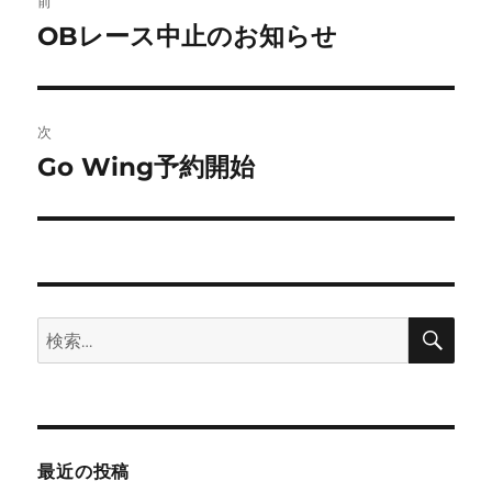
前
稿
OBレース中止のお知らせ
前
の
ナ
投
ビ
稿:
次
ゲ
Go Wing予約開始
次
の
ー
投
シ
稿:
ョ
検
検
索
ン
索:
最近の投稿