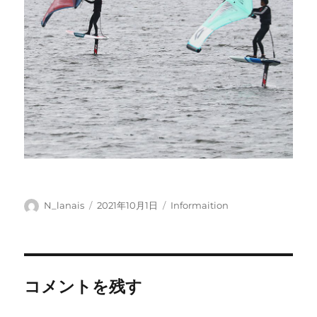
投
投
カ
N_lanais
2021年10月1日
Informaition
稿
稿
テ
者
日:
ゴ
リ
ー
コメントを残す