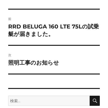
投
前
稿
RRD BELUGA 160 LTE 75Lの試乗
前
の
艇が届きました。
ナ
投
ビ
稿:
ゲ
次
照明工事のお知らせ
次
ー
の
シ
投
稿:
ョ
ン
検
検
索
索: