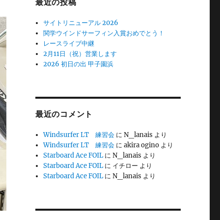
最近の投稿
サイトリニューアル 2026
関学ウインドサーフィン入賞おめでとう！
レースライブ中継
2月11日（祝）営業します
2026 初日の出 甲子園浜
最近のコメント
Windsurfer LT 練習会
に
N_lanais
より
Windsurfer LT 練習会
に
akira ogino
より
Starboard Ace FOIL
に
N_lanais
より
Starboard Ace FOIL
に
イチロー
より
Starboard Ace FOIL
に
N_lanais
より