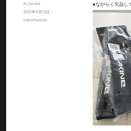
投
N_lanais
●ながらく欠品し
稿
投
2021年11月15日
者
稿
カ
Informaition
日:
テ
ゴ
リ
ー