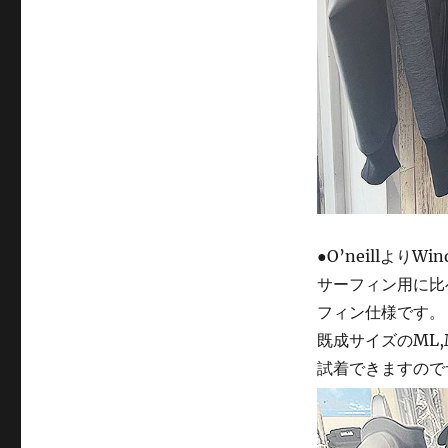
●O’neillよりW
サーフィン用に比
フィン仕様です。
既成サイズのML,M
試着できますので