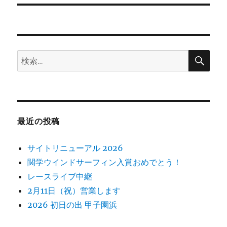
ー
投
シ
稿:
ョ
検
検
索
ン
索:
最近の投稿
サイトリニューアル 2026
関学ウインドサーフィン入賞おめでとう！
レースライブ中継
2月11日（祝）営業します
2026 初日の出 甲子園浜