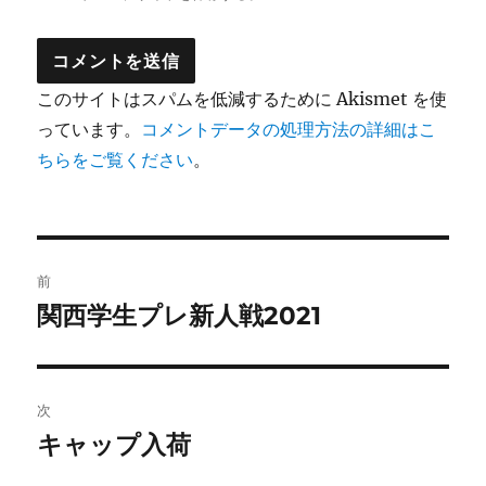
このサイトはスパムを低減するために Akismet を使
っています。
コメントデータの処理方法の詳細はこ
ちらをご覧ください
。
投
前
稿
関西学生プレ新人戦2021
前
の
ナ
投
ビ
稿:
次
ゲ
キャップ入荷
次
の