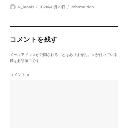
投
投
カ
N_lanais
2021年11月29日
Informaition
稿
稿
テ
者
日:
ゴ
リ
ー
コメントを残す
メールアドレスが公開されることはありません。
※
が付いている
欄は必須項目です
コメント
※