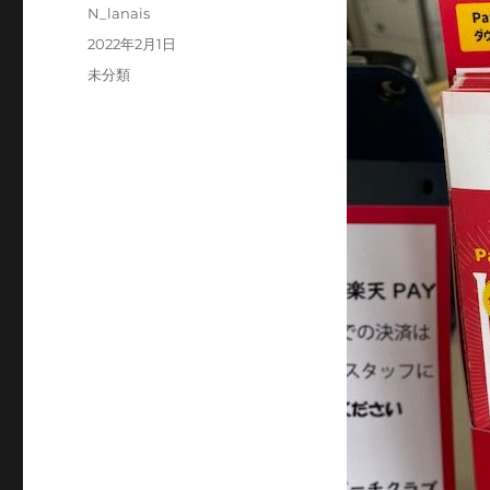
投
N_lanais
稿
投
2022年2月1日
者
稿
カ
未分類
日:
テ
ゴ
リ
ー