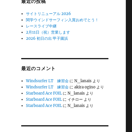
最近の投稿
サイトリニューアル 2026
関学ウインドサーフィン入賞おめでとう！
レースライブ中継
2月11日（祝）営業します
2026 初日の出 甲子園浜
最近のコメント
Windsurfer LT 練習会
に
N_lanais
より
Windsurfer LT 練習会
に
akira ogino
より
Starboard Ace FOIL
に
N_lanais
より
Starboard Ace FOIL
に
イチロー
より
Starboard Ace FOIL
に
N_lanais
より