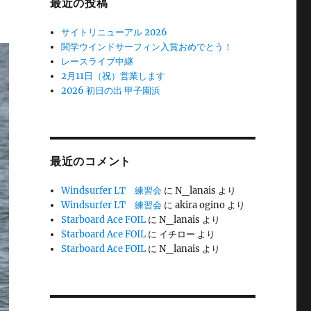
最近の投稿
サイトリニューアル 2026
関学ウインドサーフィン入賞おめでとう！
レースライブ中継
2月11日（祝）営業します
2026 初日の出 甲子園浜
最近のコメント
Windsurfer LT 練習会
に
N_lanais
より
Windsurfer LT 練習会
に
akira ogino
より
Starboard Ace FOIL
に
N_lanais
より
Starboard Ace FOIL
に
イチロー
より
Starboard Ace FOIL
に
N_lanais
より