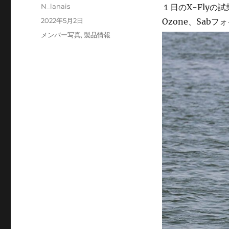
投
N_lanais
１日のX-Fly
稿
投
2022年5月2日
Ozone、Sabフ
者
稿
カ
メンバー写真
,
製品情報
日:
テ
ゴ
リ
ー