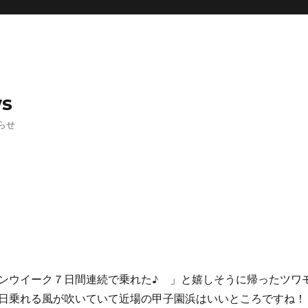
ws
らせ
ンウイーク７日間連続で乗れた♪ 」と嬉しそうに帰ったツワ
日乗れる風が吹いていて近場の甲子園浜はいいところですね！