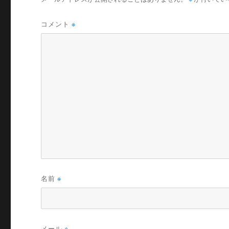
コメント
※
名前
※
メール
※