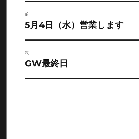
投
前
稿
5月4日（水）営業します
前
の
ナ
投
ビ
稿:
次
ゲ
GW最終日
次
の
ー
投
シ
稿:
ョ
ン