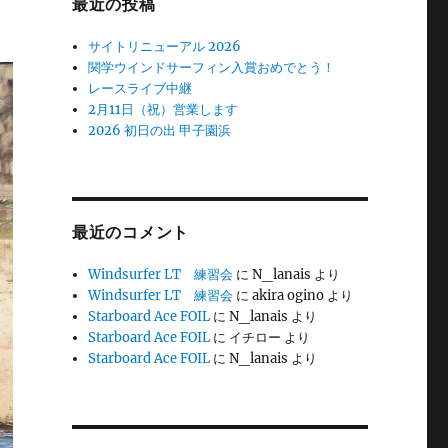
最近の投稿
サイトリニューアル 2026
関学ウインドサーフィン入賞おめでとう！
レースライブ中継
2月11日（祝）営業します
2026 初日の出 甲子園浜
最近のコメント
Windsurfer LT 練習会
に
N_lanais
より
Windsurfer LT 練習会
に
akira ogino
より
Starboard Ace FOIL
に
N_lanais
より
Starboard Ace FOIL
に
イチロー
より
Starboard Ace FOIL
に
N_lanais
より