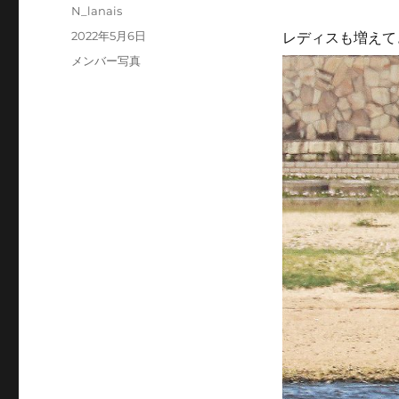
投
N_lanais
稿
投
2022年5月6日
レディスも増えてきま
者
稿
カ
メンバー写真
日:
テ
ゴ
リ
ー