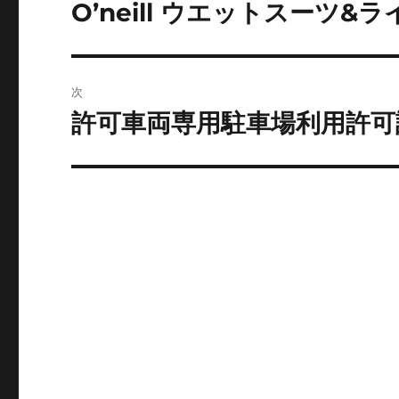
稿
O’neill ウエットスーツ&
前
の
ナ
投
ビ
稿:
次
ゲ
許可車両専用駐車場利用許可
次
の
ー
投
シ
稿:
ョ
ン