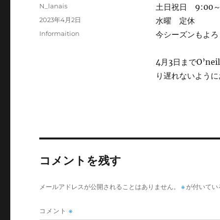
投
N_lanais
土日祝日 9:00～
稿
投
2023年4月2日
水曜 定休
者
稿
カ
Informaition
今シーズンもよろ
日:
テ
ゴ
4月3日までO’n
リ
ー
り遅れないように
コメントを残す
メールアドレスが公開されることはありません。
※
が付いてい
コメント
※