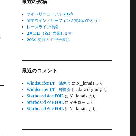
最近の投稿
サイトリニューアル 2026
関学ウインドサーフィン入賞おめでとう！
レースライブ中継
2月11日（祝）営業します
乗
2026 初日の出 甲子園浜
最近のコメント
Windsurfer LT 練習会
に
N_lanais
より
Windsurfer LT 練習会
に
akira ogino
より
Starboard Ace FOIL
に
N_lanais
より
Starboard Ace FOIL
に
イチロー
より
Starboard Ace FOIL
に
N_lanais
より