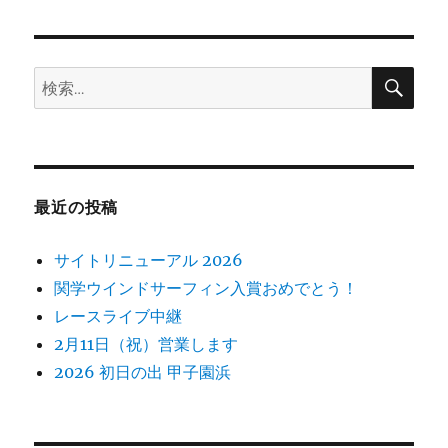
シ
稿:
ョ
検
検
索
ン
索:
最近の投稿
サイトリニューアル 2026
関学ウインドサーフィン入賞おめでとう！
レースライブ中継
2月11日（祝）営業します
2026 初日の出 甲子園浜