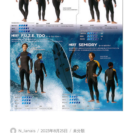
投
投
カ
N_lanais
2023年8月25日
未分類