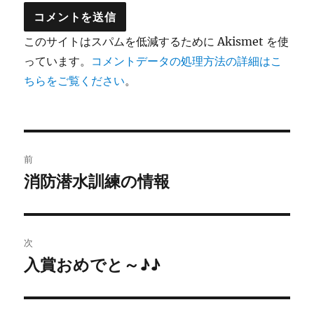
このサイトはスパムを低減するために Akismet を使
っています。
コメントデータの処理方法の詳細はこ
ちらをご覧ください
。
投
前
稿
消防潜水訓練の情報
前
の
ナ
投
ビ
稿:
次
ゲ
入賞おめでと～♪♪
次
の
ー
投