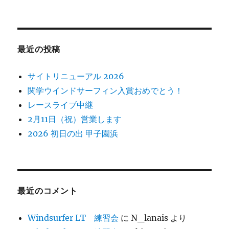
ァ
ー
の
み
な
最近の投稿
さ
ん
サイトリニューアル 2026
へ
に
関学ウインドサーフィン入賞おめでとう！
レースライブ中継
2月11日（祝）営業します
2026 初日の出 甲子園浜
最近のコメント
Windsurfer LT 練習会
に
N_lanais
より