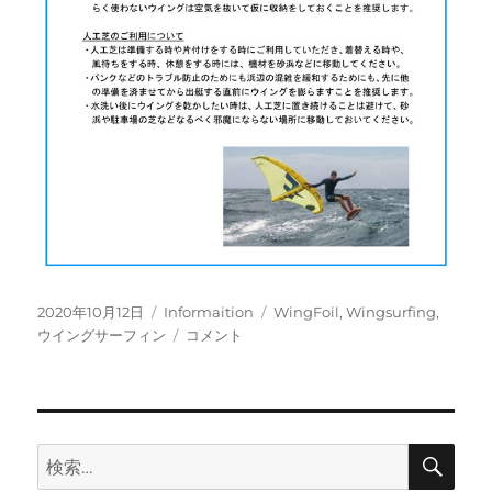
投
カ
タ
2020年10月12日
Informaition
WingFoil
,
Wingsurfing
,
稿
テ
ウ
グ
ウイングサーフィン
コメント
日:
ゴ
イ
リ
ン
ー
グ
サ
ー
検
検
索
フ
索: