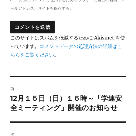
ールアドレス、サイトを保存する。
このサイトはスパムを低減するために Akismet を使
っています。
コメントデータの処理方法の詳細はこ
ちらをご覧ください
。
投
前
稿
12月１５日（日）１６時～「学連安
前
の
全ミーティング」開催のお知らせ
ナ
投
ビ
稿:
ゲ
次