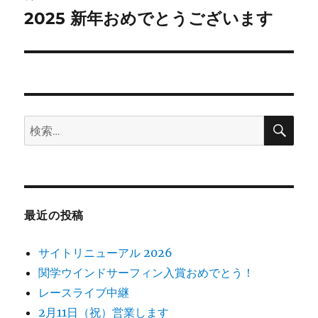
2025 新年おめでとうございます
次
ー
の
シ
投
稿:
ョ
ン
検
検
索
索:
最近の投稿
サイトリニューアル 2026
関学ウインドサーフィン入賞おめでとう！
レースライブ中継
2月11日（祝）営業します