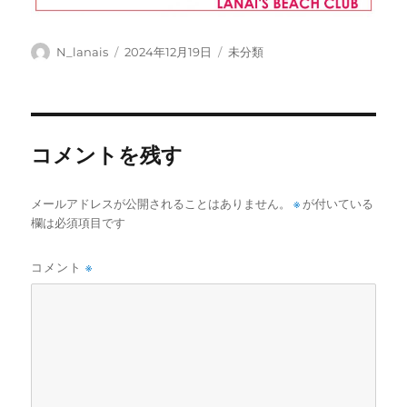
投
投
カ
N_lanais
2024年12月19日
未分類
稿
稿
テ
者
日:
ゴ
リ
ー
コメントを残す
メールアドレスが公開されることはありません。
※
が付いている
欄は必須項目です
コメント
※