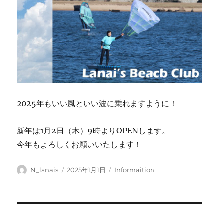
2025年もいい風といい波に乗れますように！
新年は1月2日（木）9時よりOPENします。
今年もよろしくお願いいたします！
投
投
カ
N_lanais
2025年1月1日
Informaition
稿
稿
テ
者
日:
ゴ
リ
ー