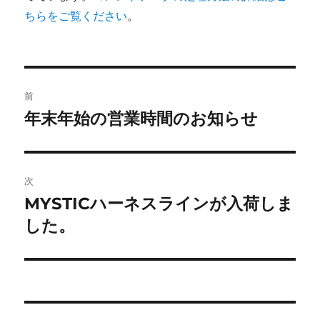
ちらをご覧ください
。
投
前
稿
年末年始の営業時間のお知らせ
前
の
ナ
投
ビ
稿:
次
ゲ
MYSTICハーネスラインが入荷しま
次
の
した。
ー
投
シ
稿:
ョ