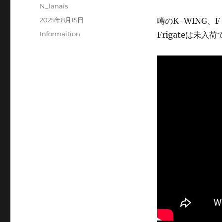
投
N_lanais
稿
投
2025年8月15日
噂のK-WING、
者
稿
カ
Informaition
Frigateは未入
日:
テ
ゴ
リ
ー