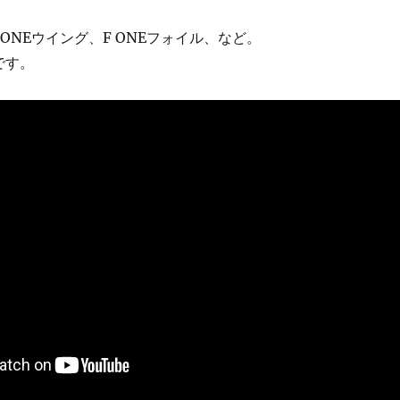
F ONEウイング、F ONEフォイル、など。
荷です。