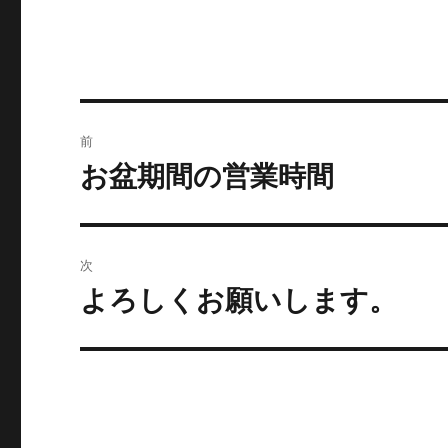
投
前
稿
お盆期間の営業時間
前
の
ナ
投
ビ
稿:
次
ゲ
よろしくお願いします。
次
の
ー
投
シ
稿:
ョ