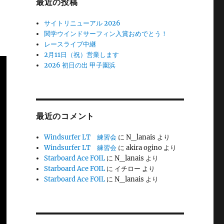
最近の投稿
サイトリニューアル 2026
関学ウインドサーフィン入賞おめでとう！
レースライブ中継
2月11日（祝）営業します
2026 初日の出 甲子園浜
最近のコメント
Windsurfer LT 練習会
に
N_lanais
より
Windsurfer LT 練習会
に
akira ogino
より
Starboard Ace FOIL
に
N_lanais
より
Starboard Ace FOIL
に
イチロー
より
Starboard Ace FOIL
に
N_lanais
より